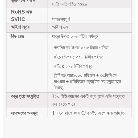
ডুয়াল ৮৫ পরীক্ষা
ঘণ্টা অতিবাহিত হয়েছে
RoHS এবং
SVHC
সামঞ্জস্যপূর্ণ
আইপি স্তর
আইপি ৬৭
রিড রেঞ্জ
ধাতুর উপর: ০~৮ মিটার পর্যন্ত
প্লাস্টিকের উপর: ০~৮ মিটার পর্যন্ত
কাঁচের উপর
：
০~৮ মিটার পর্যন্ত
কার্টনে: ০~৪ মিটার পর্যন্ত
(ইম্পিঞ্জ আর২০০০ মডিউল + ৩৩ডিবিএম
পাওয়ার + ৪ডিবিআই অ্যান্টেনা সহ হ্যান্ডহেল্ড
রিডার)
বক্র পৃষ্ঠে সংযুক্তি
৫০ মিমি ব্যাসের একটি বক্র পৃষ্ঠে এজি সংযুক্ত
T
করা যেতে পারে।
+২০ সালে বছর
°
৫০% আপেক্ষিক আর্দ্রতা
সংরক্ষণের অবস্থা
1
C/