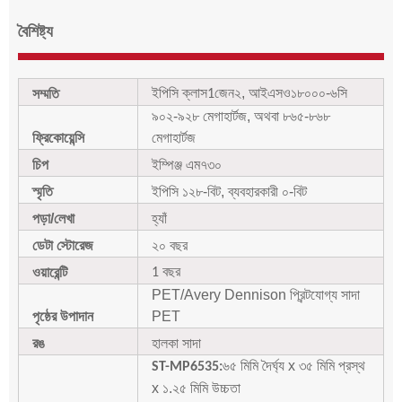
বৈশিষ্ট্য
ইপিসি ক্লাস
জেন২, আইএসও১৮০০০-৬সি
সম্মতি
1
৯০২-৯২৮ মেগাহার্টজ, অথবা ৮৬৫-৮৬৮
ফ্রিকোয়েন্সি
মেগাহার্টজ
চিপ
ইম্পিঞ্জ এম৭৩০
স্মৃতি
ইপিসি ১২৮-বিট, ব্যবহারকারী ০-বিট
পড়া/লেখা
হ্যাঁ
ডেটা স্টোরেজ
২০ বছর
বছর
ওয়ারেন্টি
1
PET/Avery Dennison প্রিন্টযোগ্য সাদা
পৃষ্ঠের উপাদান
PET
রঙ
হালকা সাদা
৬৫ মিমি দৈর্ঘ্য x ৩৫ মিমি প্রস্থ
ST-MP6535:
x ১.২৫ মিমি উচ্চতা