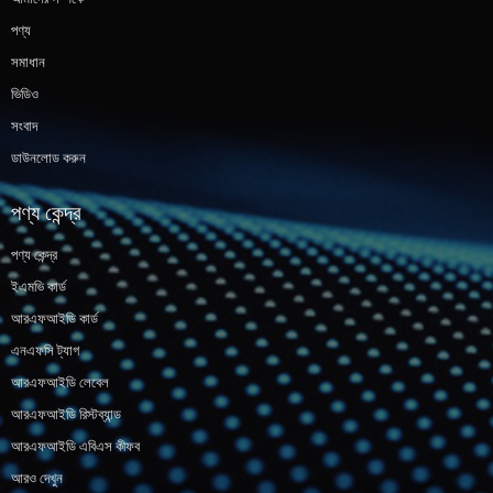
পণ্য
সমাধান
ভিডিও
সংবাদ
ডাউনলোড করুন
পণ্য কেন্দ্র
পণ্য কেন্দ্র
ইএমভি কার্ড
আরএফআইডি কার্ড
এনএফসি ট্যাগ
আরএফআইডি লেবেল
আরএফআইডি রিস্টব্যান্ড
আরএফআইডি এবিএস কীফব
আরও দেখুন