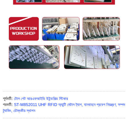
পূর্ববর্তী:
টোল গেট আরএফআইডি উইন্ডশিল্ড স্টিকার
পরবর্তী:
ST-M852011 UHF RFID অ্যান্টি মেটাল ট্যাগ, যানবাহনে প্রবেশ নিয়ন্ত্রণ, সম্পদ
ট্র্যাকিং, চৌম্বকীয় স্থাপন