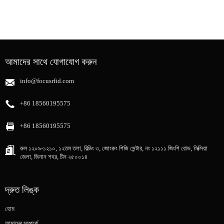
আমাদের সাথে যোগাযোগ করুন
info@focusrfid.com
+86 18560195575
+86 18560195575
রুম ১২০৯-১২১০, ১২তম তলা, বিল্ডিং ৩, জোংরুং শিজি সেন্টার, নং ১২১১১ জিংশি রোড, লিক্সিয়া
জেলা, জিনান শহর, চীন ২৫০০১৪
দ্রুত লিঙ্ক
হোম
আমাদের সম্পর্কে