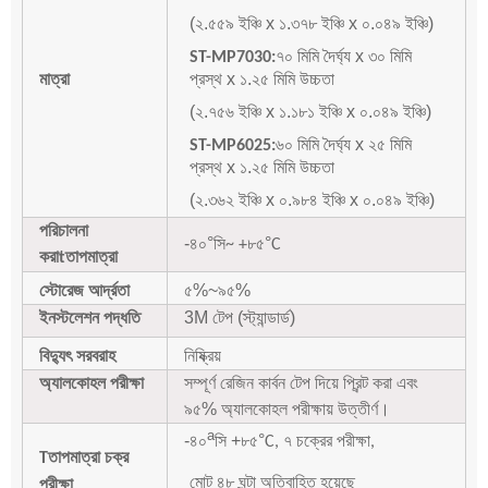
(২.৫৫৯ ইঞ্চি x ১.৩৭৮ ইঞ্চি x ০.০৪৯ ইঞ্চি)
৭০ মিমি দৈর্ঘ্য x ৩০ মিমি
ST-MP7030:
মাত্রা
প্রস্থ x ১.২৫ মিমি উচ্চতা
(২.৭৫৬ ইঞ্চি x ১.১৮১ ইঞ্চি x ০.০৪৯ ইঞ্চি)
৬০ মিমি দৈর্ঘ্য x ২৫ মিমি
ST-MP6025:
প্রস্থ x ১.২৫ মিমি উচ্চতা
(২.৩৬২ ইঞ্চি x ০.৯৮৪ ইঞ্চি x ০.০৪৯ ইঞ্চি)
পরিচালনা
-৪০
°
°
সি~ +৮৫
C
করা
তাপমাত্রা
t
স্টোরেজ আর্দ্রতা
৫%~৯৫%
ইনস্টলেশন পদ্ধতি
3M টেপ (স্ট্যান্ডার্ড)
বিদ্যুৎ সরবরাহ
নিষ্ক্রিয়
অ্যালকোহল পরীক্ষা
সম্পূর্ণ রেজিন কার্বন টেপ দিয়ে প্রিন্ট করা এবং
৯৫% অ্যালকোহল পরীক্ষায় উত্তীর্ণ।
a
-৪০
সি +৮৫
°
C, ৭ চক্রের পরীক্ষা,
তাপমাত্রা চক্র
T
মোট ৪৮ ঘন্টা অতিবাহিত হয়েছে
পরীক্ষা