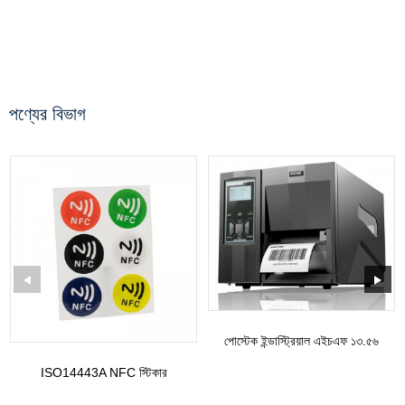
পণ্যের বিভাগ
পোস্টেক ইন্ডাস্ট্রিয়াল এইচএফ ১৩.৫৬
মেগাহার্টজ আরএফআইডি লেবেল প্রিন্ট...
ISO14443A NFC স্টিকার
NTAG213/215/216 ডায়ামিটার সহ
...