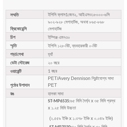
ইপিসি ক্লাস
জেন২, আইএসও১৮০০০-৬সি
সম্মতি
1
৯০২-৯২৮ মেগাহার্টজ, অথবা ৮৬৫-৮৬৮
ফ্রিকোয়েন্সি
মেগাহার্টজ
চিপ
ইম্পিঞ্জ এম৭৩০
স্মৃতি
ইপিসি ১২৮-বিট, ব্যবহারকারী ০-বিট
পড়া/লেখা
হ্যাঁ
ডেটা স্টোরেজ
২০ বছর
বছর
ওয়ারেন্টি
1
PET/Avery Dennison প্রিন্টযোগ্য সাদা
পৃষ্ঠের উপাদান
PET
রঙ
হালকা সাদা
৬৫ মিমি দৈর্ঘ্য x ৩৫ মিমি প্রস্থ
ST-MP6535:
x ১.২৫ মিমি উচ্চতা
(২.৫৫৯ ইঞ্চি x ১.৩৭৮ ইঞ্চি x ০.০৪৯ ইঞ্চি)
৭০ মিমি দৈর্ঘ্য x ৩০ মিমি