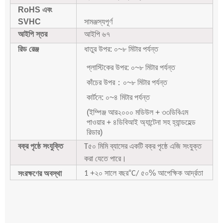
RoHS এবং
SVHC
সামঞ্জস্যপূর্ণ
আইপি স্তর
আইপি ৬৭
রিড রেঞ্জ
ধাতুর উপর: ০~৮ মিটার পর্যন্ত
প্লাস্টিকের উপর: ০~৮ মিটার পর্যন্ত
কাঁচের উপর
：
০~৮ মিটার পর্যন্ত
কার্টনে: ০~৪ মিটার পর্যন্ত
(ইম্পিঞ্জ আর২০০০ মডিউল + ৩৩ডিবিএম
পাওয়ার + ৪ডিবিআই অ্যান্টেনা সহ হ্যান্ডহেল্ড
রিডার)
বক্র পৃষ্ঠে সংযুক্তি
৫০ মিমি ব্যাসের একটি বক্র পৃষ্ঠে এজি সংযুক্ত
T
করা যেতে পারে।
+২০ সালে বছর
°
৫০% আপেক্ষিক আর্দ্রতা
সংরক্ষণের অবস্থা
1
C/