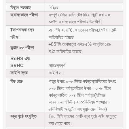
বিদ্যুৎ সরবরাহ
নিষ্ক্রিয়
অ্যালকোহল পরীক্ষা
সম্পূর্ণ রেজিন কার্বন টেপ দিয়ে প্রিন্ট করা এবং
৯৫% অ্যালকোহল পরীক্ষায় উত্তীর্ণ।
a
তাপমাত্রা চক্র
-৪০
সি +৮৫
°
মোট ৪৮ ঘন্টা
T
C, ৭ চক্রের পরীক্ষা,
পরীক্ষা
অতিবাহিত হয়েছে
85
°
৮৫% আর্দ্রতা ১৪৮
+
সি তাপমাত্রা এবং
ডুয়াল ৮৫ পরীক্ষা
ঘণ্টা অতিবাহিত হয়েছে
RoHS এবং
SVHC
সামঞ্জস্যপূর্ণ
আইপি স্তর
আইপি ৬৭
রিড রেঞ্জ
ধাতুর উপর: ০~৮ মিটার পর্যন্ত
প্লাস্টিকের উপর:
০~৮ মিটার পর্যন্ত
কাঁচের উপর
：
০~৮ মিটার
পর্যন্ত
কার্টনে: ০~৪ মিটার পর্যন্ত
(ইম্পিঞ্জ
আর২০০০ মডিউল + ৩৩ডিবিএম পাওয়ার +
৪ডিবিআই অ্যান্টেনা সহ হ্যান্ডহেল্ড রিডার)
বক্র পৃষ্ঠে সংযুক্তি
৫০ মিমি ব্যাসের একটি বক্র পৃষ্ঠে এজি সংযুক্ত
T
করা যেতে পারে।