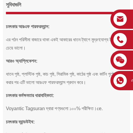
সুবিধাগুলি
চমৎকার আরএফ পারফরম্যান্স:
এর পঠন পরিসীমা বাজারে থাকা একই আকারের ধাতব ট্যাগে মুদ্রণযোগ্য ট্যাগগুলোর
চেয়ে ভালো।
আরও অ্যাপ্লিকেশন:
ধাতব পৃষ্ঠ, প্লাস্টিক পৃষ্ঠ, কাচ পৃষ্ঠ, সিরামিক পৃষ্ঠ, কাঠের পৃষ্ঠ এবং কার্টন পৃষ্ঠে স্থাপন
হ
করার পর এটি ভালো আরএফ পারফরম্যান্স প্রদান করে।
চমৎকার কর্মক্ষমতার ধারাবাহিকতা:
Voyantic Tagsuran দ্বারা পণ্যগুলো ১০০% পরীক্ষিত।
e.
c
চমৎকার ব্যান্ডউইথ: