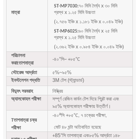
৭০ মিমি দৈর্ঘ্য x ৩০ মিমি
ST-MP7030:
মাত্রা
প্রস্থ x ১.২৫ মিমি উচ্চতা
(২.৭৫৬ ইঞ্চি x ১.১৮১ ইঞ্চি x ০.০৪৯ ইঞ্চি)
৬০ মিমি দৈর্ঘ্য x ২৫ মিমি
ST-MP6025:
প্রস্থ x ১.২৫ মিমি উচ্চতা
(২.৩৬২ ইঞ্চি x ০.৯৮৪ ইঞ্চি x ০.০৪৯ ইঞ্চি)
পরিচালনা
-৪০
°
°
সি~ +৮৫
C
করা
তাপমাত্রা
t
স্টোরেজ আর্দ্রতা
৫%~৯৫%
ইনস্টলেশন পদ্ধতি
3M টেপ (স্ট্যান্ডার্ড)
বিদ্যুৎ সরবরাহ
নিষ্ক্রিয়
অ্যালকোহল পরীক্ষা
সম্পূর্ণ রেজিন কার্বন টেপ দিয়ে প্রিন্ট করা এবং
৯৫% অ্যালকোহল পরীক্ষায় উত্তীর্ণ।
a
-৪০
সি +৮৫
°
C, ৭ চক্রের পরীক্ষা,
তাপমাত্রা চক্র
T
মোট ৪৮ ঘন্টা অতিবাহিত হয়েছে
পরীক্ষা
85
°
৮৫% আর্দ্রতা ১৪৮
+
সি তাপমাত্রা এবং