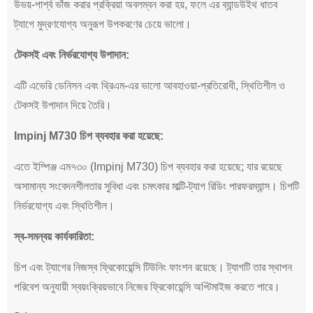
উভয়-পার্শ্ব ভাঁজ করার প্রক্রিয়া অবলম্বন করা হয়, ফলে এর ব্যান্ডউইথ ধাতব
ট্যাগে মুদ্রণযোগ্য অনুরূপ উপকরণের চেয়ে ভালো।
টেকসই এবং নির্ভরযোগ্য উপাদান:
এটি এভেরি ডেনিসন এবং থ্রিএম-এর ভালো আবহাওয়া-প্রতিরোধী, স্থিতিশীল ও
টেকসই উপাদান দিয়ে তৈরি।
Impinj M730 চিপ ব্যবহার করা হয়েছে:
এতে ইম্পিঞ্জ এম৭৩০ (Impinj M730) চিপ ব্যবহার করা হয়েছে; যার রয়েছে
অসামান্য সংবেদনশীলতার সুবিধা এবং চমৎকার মাল্টি-ট্যাগ রিডিং পারফরম্যান্স। চিপটি
নির্ভরযোগ্য এবং স্থিতিশীল।
স্ব-সমন্বয় কার্যকারিতা:
চিপ এবং ট্যাগের নিজস্ব ফ্রিকোয়েন্সি টিউনিং ফাংশন রয়েছে। ট্যাগটি তার স্থাপন
পরিবেশ অনুযায়ী স্বয়ংক্রিয়ভাবে নিজের ফ্রিকোয়েন্সি অপ্টিমাইজ করতে পারে।