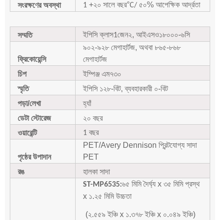
+২০ সালে বছর
°
৫০% আপেক্ষিক আর্দ্রতা
সংরক্ষণের অবস্থা
1
C/
ইপিসি ক্লাস
জেন২, আইএসও১৮০০০-৬সি
সম্মতি
1
৯০২-৯২৮ মেগাহার্টজ, অথবা ৮৬৫-৮৬৮
ফ্রিকোয়েন্সি
মেগাহার্টজ
চিপ
ইম্পিঞ্জ এম৭৩০
স্মৃতি
ইপিসি ১২৮-বিট, ব্যবহারকারী ০-বিট
পড়া/লেখা
হ্যাঁ
ডেটা স্টোরেজ
২০ বছর
বছর
ওয়ারেন্টি
1
PET/Avery Dennison প্রিন্টযোগ্য সাদা
পৃষ্ঠের উপাদান
PET
রঙ
হালকা সাদা
৬৫ মিমি দৈর্ঘ্য x ৩৫ মিমি প্রস্থ
ST-MP6535:
x ১.২৫ মিমি উচ্চতা
(২.৫৫৯ ইঞ্চি x ১.৩৭৮ ইঞ্চি x ০.০৪৯ ইঞ্চি)