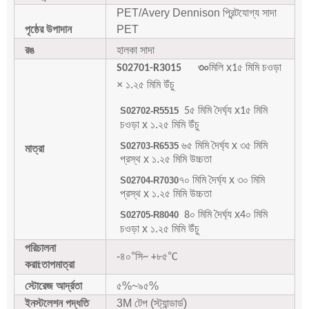
PET/Avery Dennison প্রিন্টযোগ্য সাদা
পৃষ্ঠের উপাদান
PET
রঙ
হালকা সাদা
মিলি x
৫ মিমি চওড়া
S02701-R3015
৩০
1
× ১.২৫ মিমি উঁচু
৫ মিমি দৈর্ঘ্য x
৫ মিমি
S02702-R5515
5
1
চওড়া x ১.২৫ মিমি উঁচু
৬৫ মিমি দৈর্ঘ্য x ৩৫ মিমি
S02703-R6535
মাত্রা
প্রস্থ x ১.২৫ মিমি উচ্চতা
৭০ মিমি দৈর্ঘ্য x ৩০ মিমি
S02704-R7030
প্রস্থ x ১.২৫ মিমি উচ্চতা
০ মিমি দৈর্ঘ্য x
০ মিমি
S02705-R8040
8
4
চওড়া x ১.২৫ মিমি উঁচু
পরিচালনা
-৪০
°
°
সি~ +৮৫
C
করা
তাপমাত্রা
t
স্টোরেজ আর্দ্রতা
৫%~৯৫%
ইনস্টলেশন পদ্ধতি
3M টেপ (স্ট্যান্ডার্ড)