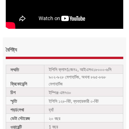
বৈশিষ্ট্য
ইপিসি ক্লাস
জেন২, আইএসও১৮০০০-৬সি
সম্মতি
1
৯০২-৯২৮ মেগাহার্টজ, অথবা ৮৬৫-৮৬৮
ফ্রিকোয়েন্সি
মেগাহার্টজ
চিপ
ইম্পিঞ্জ এম৭৩০
স্মৃতি
ইপিসি ১২৮-বিট, ব্যবহারকারী ০-বিট
পড়া/লেখা
হ্যাঁ
ডেটা স্টোরেজ
২০ বছর
বছর
ওয়ারেন্টি
1