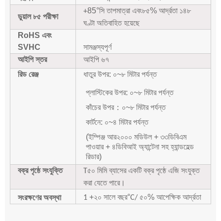
85
°
৮৫% আর্দ্রতা ১৪৮
+
সি তাপমাত্রা এবং
ডুয়াল ৮৫ পরীক্ষা
ঘণ্টা অতিবাহিত হয়েছে
RoHS এবং
SVHC
সামঞ্জস্যপূর্ণ
আইপি স্তর
আইপি ৬৭
রিড রেঞ্জ
ধাতুর উপর: ০~৮ মিটার পর্যন্ত
প্লাস্টিকের উপর: ০~৮ মিটার পর্যন্ত
কাঁচের উপর
：
০~৮ মিটার পর্যন্ত
কার্টনে: ০~৪ মিটার পর্যন্ত
(ইম্পিঞ্জ আর২০০০ মডিউল + ৩৩ডিবিএম
পাওয়ার + ৪ডিবিআই অ্যান্টেনা সহ হ্যান্ডহেল্ড
রিডার)
বক্র পৃষ্ঠে সংযুক্তি
৫০ মিমি ব্যাসের একটি বক্র পৃষ্ঠে এজি সংযুক্ত
T
করা যেতে পারে।
+২০ সালে বছর
°
৫০% আপেক্ষিক আর্দ্রতা
সংরক্ষণের অবস্থা
1
C/