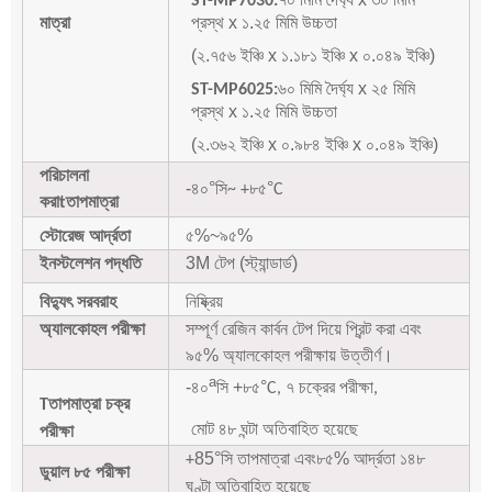
ST-MP7030:
মাত্রা
প্রস্থ x ১.২৫ মিমি উচ্চতা
(২.৭৫৬ ইঞ্চি x ১.১৮১ ইঞ্চি x ০.০৪৯ ইঞ্চি)
৬০ মিমি দৈর্ঘ্য x ২৫ মিমি
ST-MP6025:
প্রস্থ x ১.২৫ মিমি উচ্চতা
(২.৩৬২ ইঞ্চি x ০.৯৮৪ ইঞ্চি x ০.০৪৯ ইঞ্চি)
পরিচালনা
-৪০
°
°
সি~ +৮৫
C
করা
তাপমাত্রা
t
স্টোরেজ আর্দ্রতা
৫%~৯৫%
ইনস্টলেশন পদ্ধতি
3M টেপ (স্ট্যান্ডার্ড)
বিদ্যুৎ সরবরাহ
নিষ্ক্রিয়
অ্যালকোহল পরীক্ষা
সম্পূর্ণ রেজিন কার্বন টেপ দিয়ে প্রিন্ট করা এবং
৯৫% অ্যালকোহল পরীক্ষায় উত্তীর্ণ।
a
-৪০
সি +৮৫
°
C, ৭ চক্রের পরীক্ষা,
তাপমাত্রা চক্র
T
মোট ৪৮ ঘন্টা অতিবাহিত হয়েছে
পরীক্ষা
85
°
৮৫% আর্দ্রতা ১৪৮
+
সি তাপমাত্রা এবং
ডুয়াল ৮৫ পরীক্ষা
ঘণ্টা অতিবাহিত হয়েছে