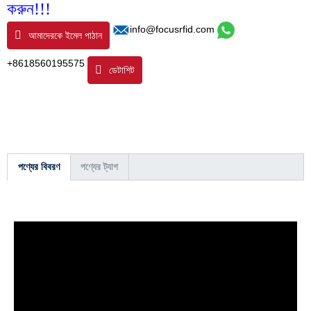
করুন!!
!
info@focusrfid.com
আমাদেরকে ইমেল পাঠান
+8618560195575
ডেটাশিট
পণ্যের বিবরণ
পণ্যের ট্যাগ