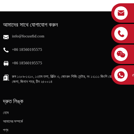
আমাদের সাথে যোগাযোগ করুন
info@focusrfid.com
+86 18560195575
+86 18560195575
হ
রুম ১২০৯-১২১০, ১২তম তলা, বিল্ডিং ৩, জোংরুং শিজি সেন্টার, নং ১২১১১ জিংশি রোড, লিক্সিয়া
জেলা, জিনান শহর, চীন ২৫০০১৪
দ্রুত লিঙ্ক
হোম
আমাদের সম্পর্কে
পণ্য