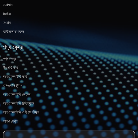
সমাধান
ভিডিও
সংবাদ
ডাউনলোড করুন
পণ্য কেন্দ্র
পণ্য কেন্দ্র
ইএমভি কার্ড
আরএফআইডি কার্ড
এনএফসি ট্যাগ
আরএফআইডি লেবেল
আরএফআইডি রিস্টব্যান্ড
আরএফআইডি এবিএস কীফব
আরও দেখুন