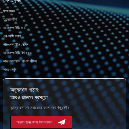
পণ্য কেন্দ্র
পণ্য কেন্দ্র
ইএমভি কার্ড
আরএফআইডি কার্ড
এনএফসি ট্যাগ
আরএফআইডি লেবেল
আরএফআইডি রিস্টব্যান্ড
আরএফআইডি এবিএস কীফব
আরও দেখুন
অনুসন্ধান পাঠান:
আরও জানতে প্রস্তুত
চূড়ান্ত ফলাফল দেখার চেয়ে ভালো আর কিছু নেই।
অনুসন্ধানের জন্য ক্লিক করুন