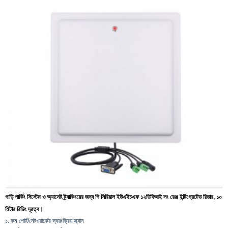
গাড়ি পার্কিং সিস্টেম ও অ্যাসেট ট্র্যাকিংয়ের জন্য পি সিরিয়াল ইউএইচএফ ১২ডিবিআই লং রেঞ্জ ইন্টিগ্রেটেড রিডার, ১০
মিটার রিডিং দূরত্ব।
১. কম পোর্ট/নেটওয়ার্কের স্বয়ংক্রিয় স্ক্যান