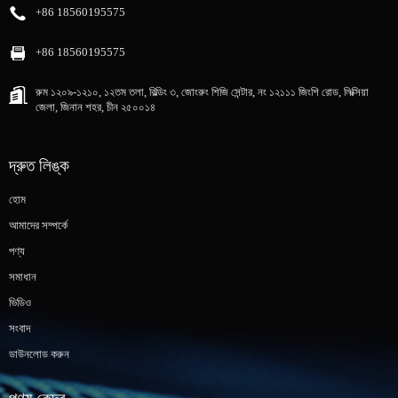
+86 18560195575
+86 18560195575
রুম ১২০৯-১২১০, ১২তম তলা, বিল্ডিং ৩, জোংরুং শিজি সেন্টার, নং ১২১১১ জিংশি রোড, লিক্সিয়া
জেলা, জিনান শহর, চীন ২৫০০১৪
দ্রুত লিঙ্ক
হোম
আমাদের সম্পর্কে
পণ্য
সমাধান
ভিডিও
সংবাদ
ডাউনলোড করুন