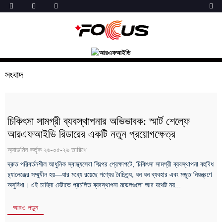
সংবাদ
চিকিৎসা সামগ্রী ব্যবস্থাপনার অভিভাবক: স্মার্ট শেল্ফে
আরএফআইডি রিডারের একটি নতুন প্রয়োগক্ষেত্র
অ্যাডমিন কর্তৃক ২৬-০৫-২৬ তারিখে
দ্রুত পরিবর্তনশীল আধুনিক স্বাস্থ্যসেবা শিল্পের প্রেক্ষাপটে, চিকিৎসা সামগ্রী ব্যবস্থাপনা বহুবিধ
চ্যালেঞ্জের সম্মুখীন হয়—যার মধ্যে রয়েছে পণ্যের বৈচিত্র্য, ঘন ঘন ব্যবহার এবং মজুত নিয়ন্ত্রণে
অসুবিধা। এই চাহিদা মেটাতে প্রচলিত ব্যবস্থাপনা মডেলগুলো আর যথেষ্ট নয়...
আরও পড়ুন