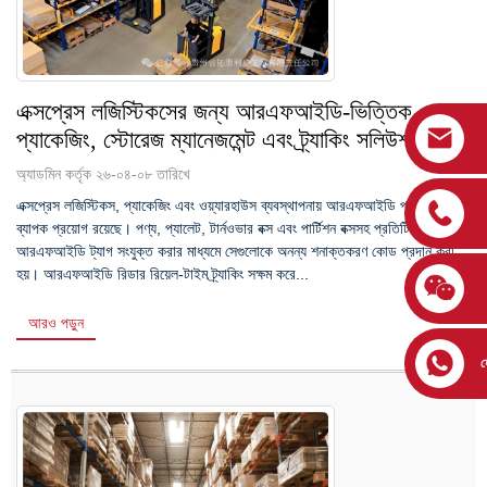
এক্সপ্রেস লজিস্টিকসের জন্য আরএফআইডি-ভিত্তিক
প্যাকেজিং, স্টোরেজ ম্যানেজমেন্ট এবং ট্র্যাকিং সলিউশন
অ্যাডমিন কর্তৃক ২৬-০৪-০৮ তারিখে
এক্সপ্রেস লজিস্টিকস, প্যাকেজিং এবং ওয়্যারহাউস ব্যবস্থাপনায় আরএফআইডি প্রযুক্তির
ব্যাপক প্রয়োগ রয়েছে। পণ্য, প্যালেট, টার্নওভার বক্স এবং পার্টিশন বক্সসহ প্রতিটি বস্তুতে
আরএফআইডি ট্যাগ সংযুক্ত করার মাধ্যমে সেগুলোকে অনন্য শনাক্তকরণ কোড প্রদান করা
হয়। আরএফআইডি রিডার রিয়েল-টাইম ট্র্যাকিং সক্ষম করে...
আরও পড়ুন
হ