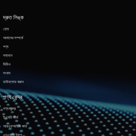
দ্রুত লিঙ্ক
হোম
আমাদের সম্পর্কে
পণ্য
সমাধান
ভিডিও
সংবাদ
ডাউনলোড করুন
পণ্য কেন্দ্র
পণ্য কেন্দ্র
ইএমভি কার্ড
আরএফআইডি কার্ড
এনএফসি ট্যাগ