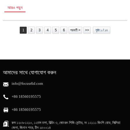
আরও পড়ুন
1
2
3
4
5
6
পরবর্তী >
>>
পৃষ্ঠা ১ / ১৩
আমাদের সাথে যোগাযোগ করুন
info@focusrfid.com
+86 18560195575
+86 18560195575
রুম ১২০৯-১২১০, ১২তম তলা, বিল্ডিং ৩, জোংরুং শিজি সেন্টার, নং ১২১১১ জিংশি রোড, লিক্সিয়া
জেলা, জিনান শহর, চীন ২৫০০১৪