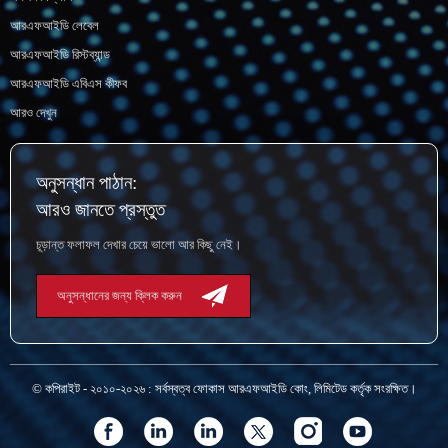
আরএফআইডি লেবেল
আরএফআইডি রিস্টব্যান্ড
আরএফআইডি এবিএস কীফব
আরও দেখুন
অনুসন্ধান পাঠান:
আরও জানতে প্রস্তুত
চূড়ান্ত ফলাফল দেখার চেয়ে ভালো আর কিছু নেই।
অনুসন্ধানের জন্য ক্লিক করুন
© কপিরাইট - ২০১০-২০২৬ : সর্বস্বত্ব ফোকাস আরএফআইডি কোং, লিমিটেড কর্তৃক সংরক্ষিত।