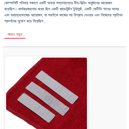
কোম্পানিটি শনিবার সকালে একটি অনন্য সপ্তাহান্তের টিম-বিল্ডিং অনুষ্ঠানের আয়োজন
করেছিল। কার্যক্রমগুলোর মধ্যে ছিল একটি ব্যাডমিন্টন টুর্নামেন্ট, একটি কেটিভি গানের আসর
এবং মধ্যাহ্নভোজের আয়োজন, যা সবাইকে কাজের পর বিশ্রাম নেওয়ার এবং নিজেদের প্রতিভা
প্রদর্শনের সুযোগ করে দিয়েছিল...
আরও পড়ুন