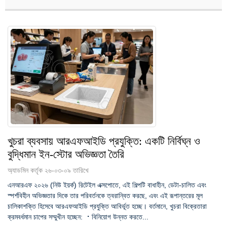
খুচরা ব্যবসায় আরএফআইডি প্রযুক্তি: একটি নির্বিঘ্ন ও
বুদ্ধিমান ইন-স্টোর অভিজ্ঞতা তৈরি
অ্যাডমিন কর্তৃক ২৬-০৩-০৯ তারিখে
এনআরএফ ২০২৬ (নিউ ইয়র্ক) রিটেইল এক্সপোতে, এই শিল্পটি বাধাহীন, ডেটা-চালিত এবং
স্পর্শবিহীন অভিজ্ঞতার দিকে তার পরিবর্তনকে ত্বরান্বিত করছে, এবং এই রূপান্তরের মূল
চালিকাশক্তি হিসেবে আরএফআইডি প্রযুক্তি আবির্ভূত হচ্ছে। বর্তমানে, খুচরা বিক্রেতারা
ক্রমবর্ধমান চাপের সম্মুখীন হচ্ছেন: ⠐ বিনিয়োগ উন্নত করতে...