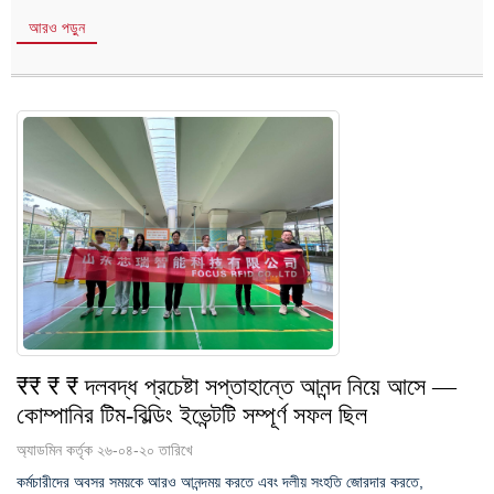
আরও পড়ুন
₹₹ ₹ ₹ দলবদ্ধ প্রচেষ্টা সপ্তাহান্তে আনন্দ নিয়ে আসে —
কোম্পানির টিম-বিল্ডিং ইভেন্টটি সম্পূর্ণ সফল ছিল
অ্যাডমিন কর্তৃক ২৬-০৪-২০ তারিখে
কর্মচারীদের অবসর সময়কে আরও আনন্দময় করতে এবং দলীয় সংহতি জোরদার করতে,