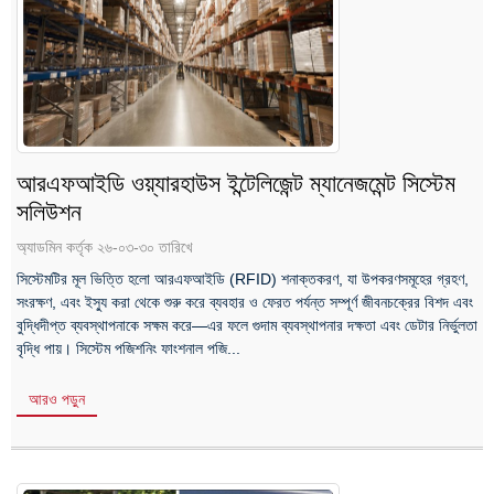
আরএফআইডি ওয়্যারহাউস ইন্টেলিজেন্ট ম্যানেজমেন্ট সিস্টেম
সলিউশন
অ্যাডমিন কর্তৃক ২৬-০৩-৩০ তারিখে
সিস্টেমটির মূল ভিত্তি হলো আরএফআইডি (RFID) শনাক্তকরণ, যা উপকরণসমূহের গ্রহণ,
সংরক্ষণ, এবং ইস্যু করা থেকে শুরু করে ব্যবহার ও ফেরত পর্যন্ত সম্পূর্ণ জীবনচক্রের বিশদ এবং
বুদ্ধিদীপ্ত ব্যবস্থাপনাকে সক্ষম করে—এর ফলে গুদাম ব্যবস্থাপনার দক্ষতা এবং ডেটার নির্ভুলতা
বৃদ্ধি পায়। সিস্টেম পজিশনিং ফাংশনাল পজি...
আরও পড়ুন