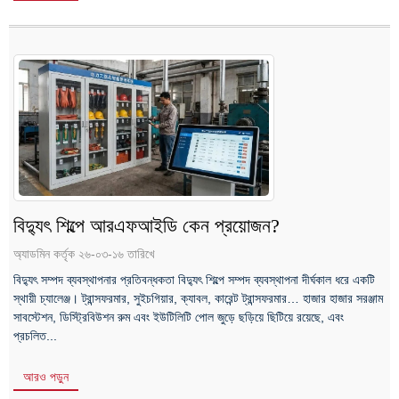
বিদ্যুৎ শিল্পে আরএফআইডি কেন প্রয়োজন?
অ্যাডমিন কর্তৃক ২৬-০৩-১৬ তারিখে
বিদ্যুৎ সম্পদ ব্যবস্থাপনার প্রতিবন্ধকতা বিদ্যুৎ শিল্পে সম্পদ ব্যবস্থাপনা দীর্ঘকাল ধরে একটি
স্থায়ী চ্যালেঞ্জ। ট্রান্সফরমার, সুইচগিয়ার, ক্যাবল, কারেন্ট ট্রান্সফরমার… হাজার হাজার সরঞ্জাম
সাবস্টেশন, ডিস্ট্রিবিউশন রুম এবং ইউটিলিটি পোল জুড়ে ছড়িয়ে ছিটিয়ে রয়েছে, এবং
প্রচলিত...
আরও পড়ুন