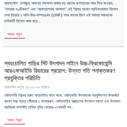
সারসংক্ষেপ: দেশজুড়ে অসংখ্য পশুপালন খামার বড় ধরনের রূপান্তরের মধ্য দিয়ে যাওয়ায়,
“তথ্যের খণ্ডীকরণ” এবং “ব্যবস্থাপনার অদক্ষতা” এই শিল্পের প্রধান প্রতিবন্ধকতা হিসেবে
দেখা দিয়েছে। অতি-উচ্চ-কম্পাঙ্কের (UHF) পশুর কানের ট্যাগ এই সমস্যা সমাধানের
চাবিকাঠি হিসেবে কাজ করে...
আরও পড়ুন
স্বয়ংচালিত গাড়ির সিট উৎপাদন লাইনে উচ্চ-ফ্রিকোয়েন্সি
আরএফআইডি রিডারের প্রয়োগ: উন্নত গতি শনাক্তকরণ
প্রযুক্তির পরিচিতি
অ্যাডমিন কর্তৃক ২৬-০৫-০৬ তারিখে
মোটরগাড়ি শিল্পের দ্রুত অগ্রগতির সাথে সাথে, মোটরগাড়ি উৎপাদনের প্রযুক্তিগত উৎকর্ষতা
ক্রমশ উচ্চ স্তরে পৌঁছেছে। ফলস্বরূপ, মোটরগাড়ির যন্ত্রাংশের উৎপাদন দক্ষতা এবং উৎপাদন
প্রক্রিয়া সম্পর্কিত চাহিদা বৃদ্ধি পেয়েছে—যেমনটি সহ...
আরও পড়ুন