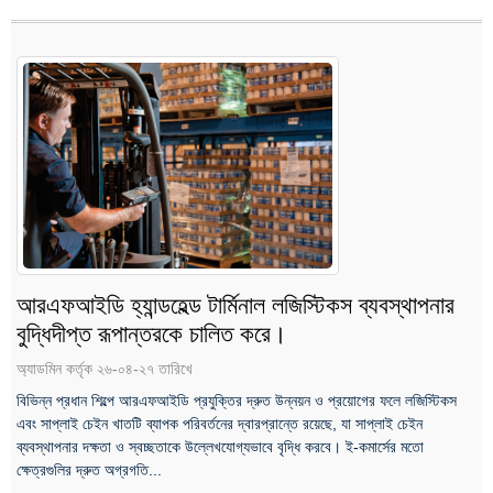
আরএফআইডি হ্যান্ডহেল্ড টার্মিনাল লজিস্টিকস ব্যবস্থাপনার
বুদ্ধিদীপ্ত রূপান্তরকে চালিত করে।
অ্যাডমিন কর্তৃক ২৬-০৪-২৭ তারিখে
বিভিন্ন প্রধান শিল্পে আরএফআইডি প্রযুক্তির দ্রুত উন্নয়ন ও প্রয়োগের ফলে লজিস্টিকস
এবং সাপ্লাই চেইন খাতটি ব্যাপক পরিবর্তনের দ্বারপ্রান্তে রয়েছে, যা সাপ্লাই চেইন
ব্যবস্থাপনার দক্ষতা ও স্বচ্ছতাকে উল্লেখযোগ্যভাবে বৃদ্ধি করবে। ই-কমার্সের মতো
ক্ষেত্রগুলির দ্রুত অগ্রগতি...