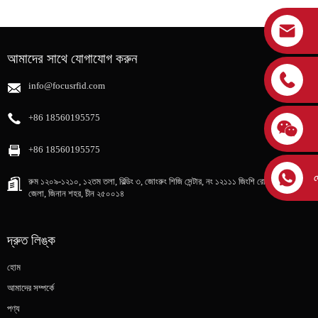
আমাদের সাথে যোগাযোগ করুন
info@focusrfid.com
+86 18560195575
+86 18560195575
হ
রুম ১২০৯-১২১০, ১২তম তলা, বিল্ডিং ৩, জোংরুং শিজি সেন্টার, নং ১২১১১ জিংশি রোড, লিক্সিয়া
জেলা, জিনান শহর, চীন ২৫০০১৪
দ্রুত লিঙ্ক
হোম
আমাদের সম্পর্কে
পণ্য