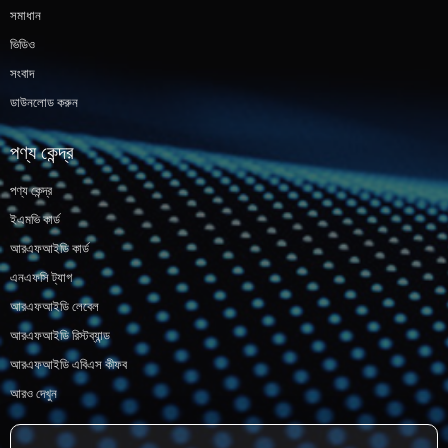
সমাধান
ভিডিও
সংবাদ
ডাউনলোড করুন
পণ্য কেন্দ্র
পণ্য কেন্দ্র
ইএমভি কার্ড
আরএফআইডি কার্ড
এনএফসি ট্যাগ
আরএফআইডি লেবেল
আরএফআইডি রিস্টব্যান্ড
আরএফআইডি এবিএস কীফব
আরও দেখুন