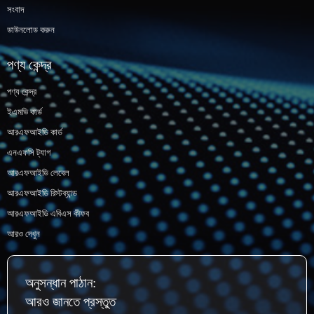
সংবাদ
ডাউনলোড করুন
পণ্য কেন্দ্র
পণ্য কেন্দ্র
ইএমভি কার্ড
আরএফআইডি কার্ড
এনএফসি ট্যাগ
আরএফআইডি লেবেল
আরএফআইডি রিস্টব্যান্ড
আরএফআইডি এবিএস কীফব
আরও দেখুন
অনুসন্ধান পাঠান:
আরও জানতে প্রস্তুত