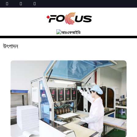
উৎপাদন