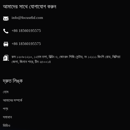
আমাদের সাথে যোগাযোগ করুন
info@focusrfid.com
+86 18560195575
+86 18560195575
রুম ১২০৯-১২১০, ১২তম তলা, বিল্ডিং ৩, জোংরুং শিজি সেন্টার, নং ১২১১১ জিংশি রোড, লিক্সিয়া
জেলা, জিনান শহর, চীন ২৫০০১৪
দ্রুত লিঙ্ক
হোম
আমাদের সম্পর্কে
পণ্য
সমাধান
ভিডিও