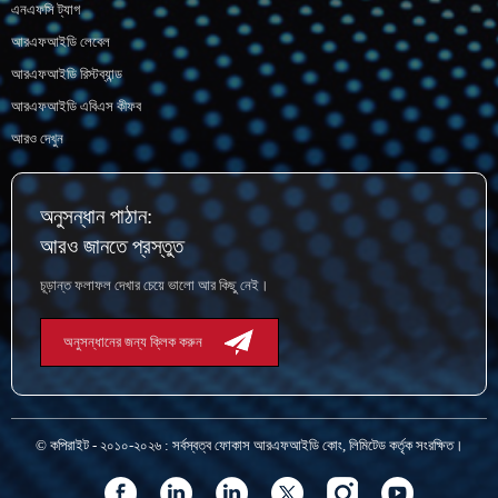
এনএফসি ট্যাগ
আরএফআইডি লেবেল
আরএফআইডি রিস্টব্যান্ড
আরএফআইডি এবিএস কীফব
আরও দেখুন
অনুসন্ধান পাঠান:
আরও জানতে প্রস্তুত
চূড়ান্ত ফলাফল দেখার চেয়ে ভালো আর কিছু নেই।
অনুসন্ধানের জন্য ক্লিক করুন
© কপিরাইট - ২০১০-২০২৬ : সর্বস্বত্ব ফোকাস আরএফআইডি কোং, লিমিটেড কর্তৃক সংরক্ষিত।