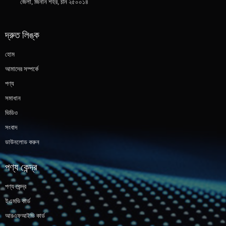
জেলা, জিনান শহর, চীন ২৫০০১৪
দ্রুত লিঙ্ক
হোম
আমাদের সম্পর্কে
পণ্য
সমাধান
ভিডিও
সংবাদ
ডাউনলোড করুন
পণ্য কেন্দ্র
পণ্য কেন্দ্র
ইএমভি কার্ড
আরএফআইডি কার্ড