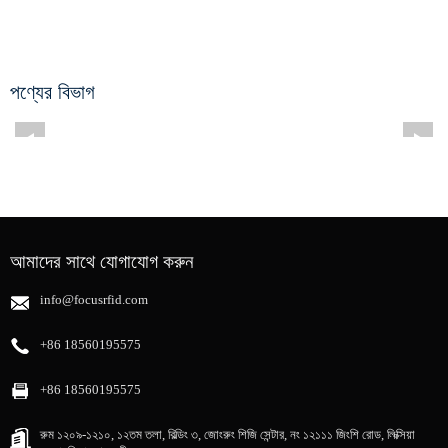
পণ্যের বিভাগ
আমাদের সাথে যোগাযোগ করুন
info@focusrfid.com
+86 18560195575
+86 18560195575
রুম ১২০৯-১২১০, ১২তম তলা, বিল্ডিং ৩, জোংরুং শিজি সেন্টার, নং ১২১১১ জিংশি রোড, লিক্সিয়া