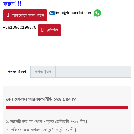
করুন!!!
info@focusrfid.com
আমাদেরকে ইমেল পাঠান
+8618560195575
ডেটাশিট
পণ্যের বিবরণ
পণ্যের ট্যাগ
কেন ফোকাস আরএফআইডি বেছে নেবেন?
১. সরাসরি কারখানা থেকে - দ্রুত ডেলিভারি ৭-১২ দিন।
২. পরিষেবা এবং সহায়তা ২৪ ঘন্টা, ৭ ঘন্টা ব্যাপী।