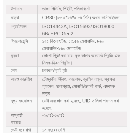
উপাদান
তাজা পিভিসি, পিইটি, পলিকার্বনেট
মাত্রা
CR80 (৮৫.৫*৫৪*০.৮৪ মিমি) অথবা কাস্টমাইজড
প্রোটোকল
ISO14443A, ISO15693/ ISO18000-
6B/ EPC Gen2
ফ্রিকোয়েন্সি
১২৫ কিলোহার্টজ, ১৩.৫৬ মেগাহার্টজ, ৮৬০
মেগাহার্টজ-৯৬০ মেগাহার্টজ
মুদ্রণ
লোগো প্রিন্ট করা যায়, ফুল কালার অফসেট প্রিন্টিং এবং
সিল্ক-স্ক্রিন প্রিন্টিং।
শেষ
চকচকে/ম্যাট পৃষ্ঠ
আরও কারুশিল্প
চৌম্বকীয় স্ট্রিপ, বারকোড, ক্রমিক নম্বর, স্বাক্ষর
প্যানেল, হলোগ্রাম, সোনালী/রূপালী কার্ড, এমবসড
নম্বর
মূল্য সংযোজন
ডেটা এনকোড করা হয়েছে, UID তালিকা প্রদান করা
হয়েছে
অস্থায়ী
-২০℃-৫০℃
কাজের
ডেটা ধরে রাখা
১০ বছরের বেশি