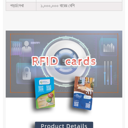
পড়া/লেখা
১,০০০,০০০ বারের বেশি