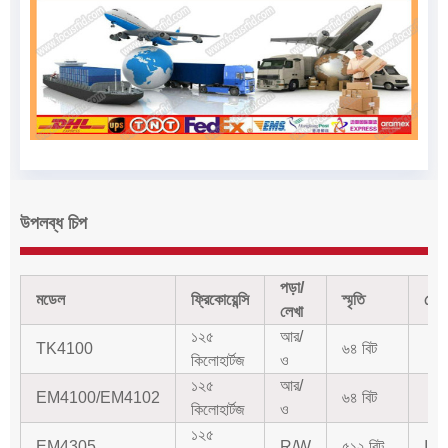
উপলব্ধ চিপ
পড়া/
মডেল
ফ্রিকোয়েন্সি
স্মৃতি
প্র
লেখা
১২৫
আর/
TK4100
৬৪ বিট
কিলোহার্টজ
ও
১২৫
আর/
EM4100/EM4102
৬৪ বিট
কিলোহার্টজ
ও
১২৫
EM4305
R/W
৫১২ বিট
IS