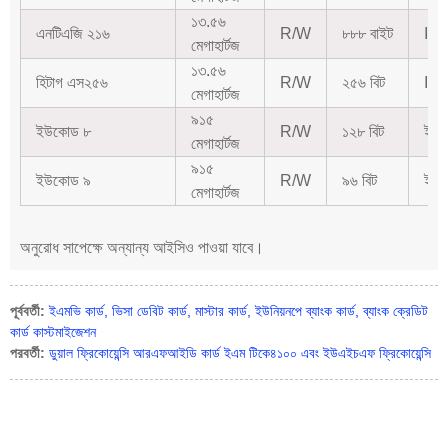
১৩.৫৬
এনটিএজি ২১৬
R/W
৮৮৮ বাইট
IS
মেগাহার্টজ
১৩.৫৬
হিটাগ এস২৫৬
R/W
২৫৬ বিট
IS
মেগাহার্টজ
৯১৫
ইউকোড ৮
R/W
১২৮ বিট
ইপিস
মেগাহার্টজ
৯১৫
ইউকোড ৯
R/W
৯৬ বিট
ইপিস
মেগাহার্টজ
অনুরোধ সাপেক্ষে অন্যান্য আইসিও পাওয়া যাবে।
পূর্ববর্তী:
ইএমভি কার্ড, ভিসা ডেবিট কার্ড, মাস্টার কার্ড, ইউনিয়নপে ব্যাংক কার্ড, ব্যাংক ক্রেডিট
কার্ড কাস্টমাইজেশন
পরবর্তী:
ডুয়াল ফ্রিকোয়েন্সি আরএফআইডি কার্ড ইএম টিকে৪১০০ এবং ইউএইচএফ ফ্রিকোয়েন্সি